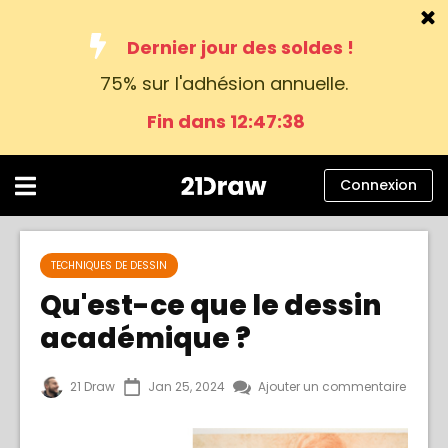
Dernier jour des soldes !
75% sur l'adhésion annuelle.
Cours
Fin dans 12:47:37
Livres
Artistes
Connexion
Aide
Blog
TECHNIQUES DE DESSIN
Qu'est-ce que le dessin
À propos
académique ?
Connexion
21 Draw
Jan 25, 2024
Ajouter un commentaire
Français