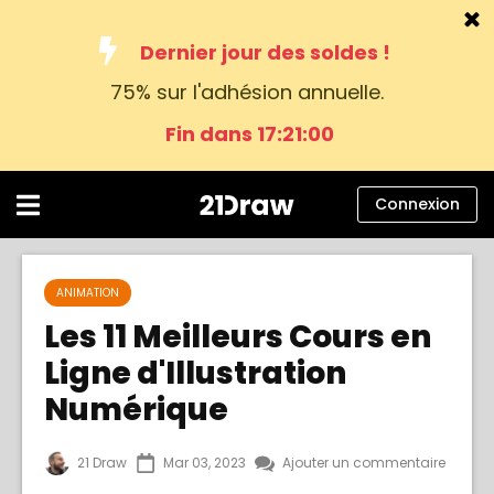
Dernier jour des soldes !
75% sur l'adhésion annuelle.
Cours
Fin dans 17:20:59
Livres
Artistes
Connexion
Aide
Blog
ANIMATION
Les 11 Meilleurs Cours en
À propos
Ligne d'Illustration
Connexion
Numérique
Français
21 Draw
Mar 03, 2023
Ajouter un commentaire