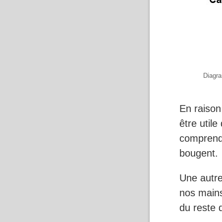
Diagra
En raison
être util
comprendr
bougent.
Une autre
nos mains
du reste 