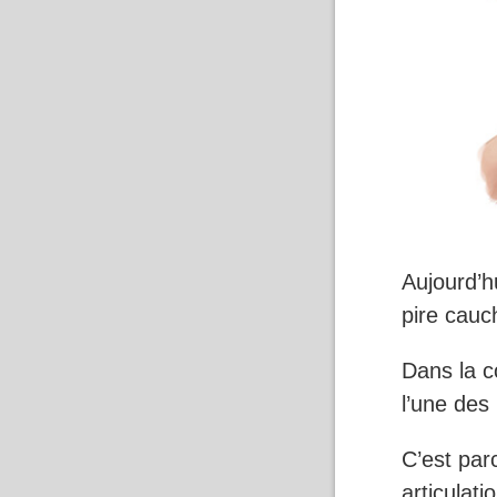
Aujourd’h
pire cauc
Dans la c
l’une des 
C’est par
articulat