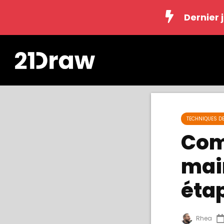
Dernier 
TECHNIQUES D
Com
main
éta
Rhea