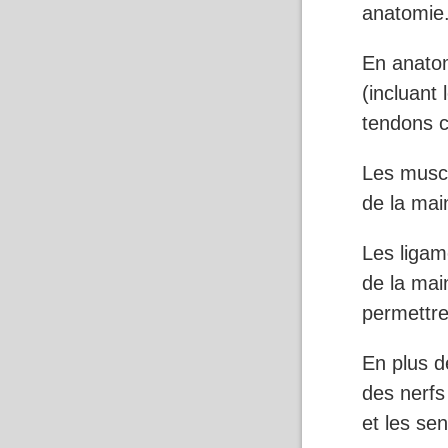
anatomie
En anatom
(incluant
tendons c
Les muscl
de la mai
Les ligame
de la mai
permettr
En plus d
des nerfs 
et les se