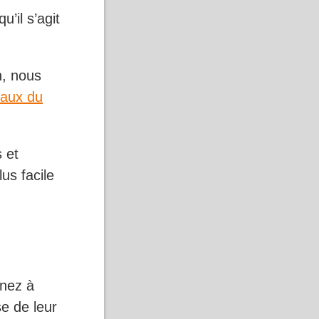
’il s’agit
n, nous
aux du
 et
us facile
enez à
e de leur