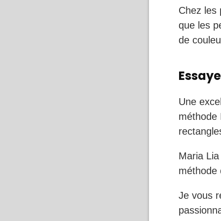
Chez les 
que les p
de couleur
Essaye
Une excel
méthode L
rectangle
Maria Lia 
méthode 
Je vous r
passionna