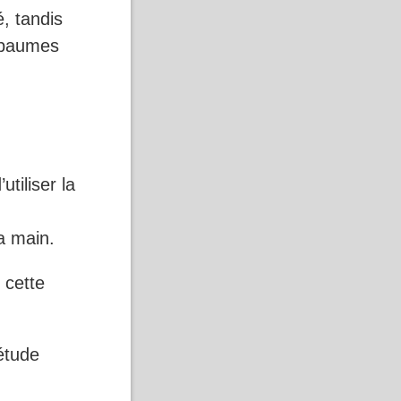
, tandis
s paumes
tiliser la
a main.
 cette
étude