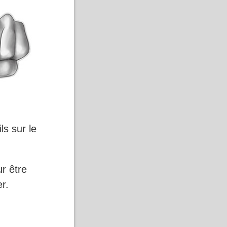
s sur le
r être
er.