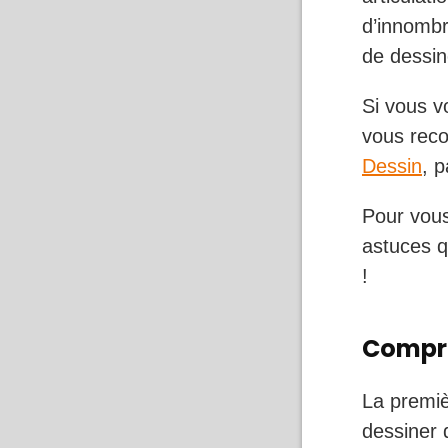
d’innombr
de dessine
Si vous v
vous rec
Dessin
,
p
Pour vous
astuces q
!
Compre
La premiè
dessiner 