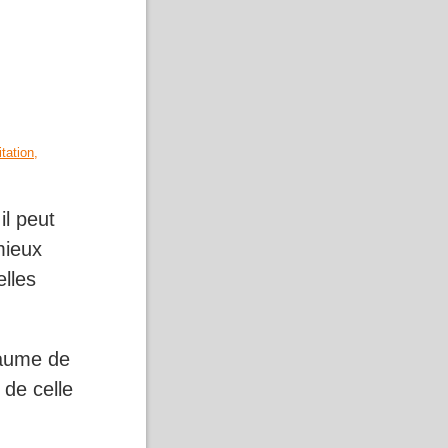
tation,
il peut
mieux
elles
paume de
 de celle