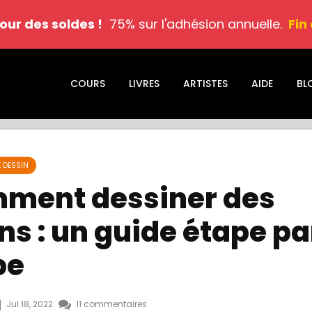
jour des soldes !
75% sur l'adhésion annuelle.
Fin
COURS
LIVRES
ARTISTES
AIDE
BL
E DESSIN
ment dessiner des
s : un guide étape pa
pe
Jul 18, 2022
11 commentaires