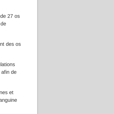
 de 27 os
 de
nt des os
lations
 afin de
nes et
sanguine