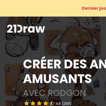
Dernier jou
CRÉER DES A
AMUSANTS
AVEC RODGON
4.8
(256)