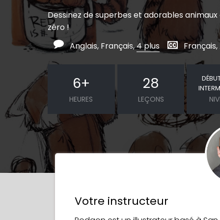
Dessinez de superbes et adorables animaux 
zéro !
Anglais, Français,
4 plus
Français,
DÉBU
6
+
28
INTERM
HEURES
LEÇONS
NI
Votre instructeur