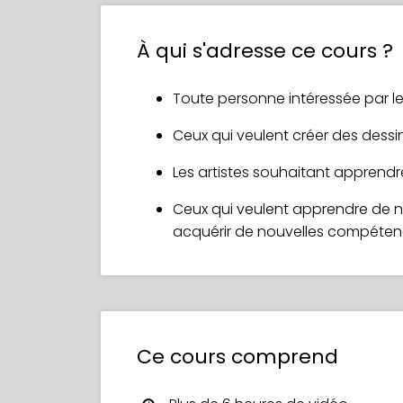
Créer un personnage professionnel
marché mondial de l'art animalier. Deve
exportez-le dans les formats ad
dessinez des huîtres adorables !) 😀
À qui s'adresse ce cours ?
Mais ce n'est pas tout ! Vous acque
en dessin numérique, en illustration pr
Toute personne intéressée par l
À chaque leçon, vous améliorerez vos
Ceux qui veulent créer des dessin
et augmenterez vos compétences en 
Les artistes souhaitant apprendre
Ne passez pas à côté du plaisir et de
toucheront votre public au cœur ! Vo
Ceux qui veulent apprendre de no
cours, alors rejoignez Rodgon dès au
acquérir de nouvelles compéte
Ce cours comprend