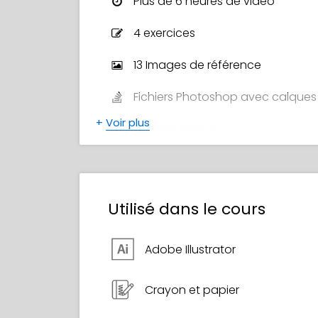
Plus de 6 heures de vidéo
4 exercices
13 Images de référence
Fichiers Photoshop avec calques
+
Voir plus
Matériel bonus
Certificat de suivi de cours
Utilisé dans le cours
Adobe Illustrator
Crayon et papier