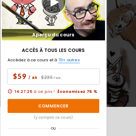
Aperçu du cours
ACCÈS À TOUS LES COURS
Accédez à ce cours et à
70+ autres
$59
$235
/ an
/ an
14:27:23
à ce prix !
Économisez 75 %
COMMENCER
(y compris ce cours)
OU