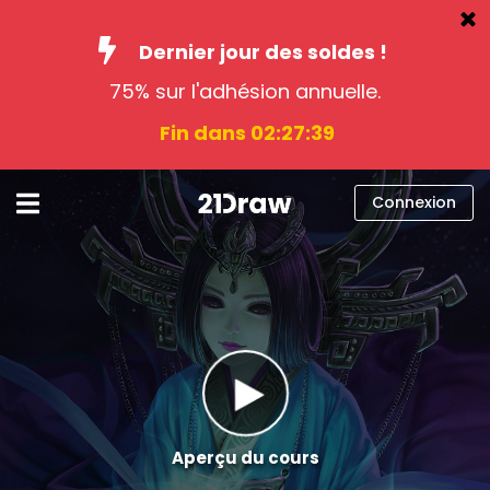
Dernier jour des soldes !
75% sur l'adhésion annuelle.
Cours
Fin dans 02:27:38
Livres
Artistes
Connexion
Aide
Blog
À propos
Connexion
Français
Aperçu du cours