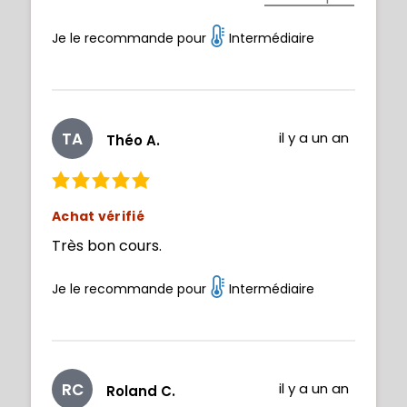
dessin de personnage. Sinon globalement,
c'est incroyable et enrichissant tout ce
Je le recommande pour
Intermédiaire
qu'on y apprend.
TA
il y a un an
Théo A.
Achat vérifié
Très bon cours.
Je le recommande pour
Intermédiaire
RC
il y a un an
Roland C.