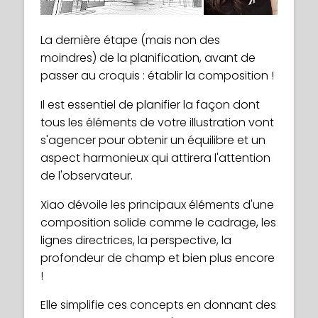
vignette de personnage, afin de vous
l'ambiance de votre œuvre. Elles
faciliter la vie plus tard, lorsque vous
communiquent qui est votre personnage,
La dernière étape (mais non des
commencerez l'illustration proprement
guident le regard du spectateur, mettent
moindres) de la planification, avant de
dite.
en valeur certaines parties de l'œuvre et
passer au croquis : établir la composition !
créent une atmosphère.
Suivez Xiao dans sa démonstration de
Il est essentiel de planifier la façon dont
travail sur les vignettes.
Xiao vous donne une explication claire de
tous les éléments de votre illustration vont
la théorie des couleurs de base, facile à
s'agencer pour obtenir un équilibre et un
comprendre et à appliquer à vos propres
aspect harmonieux qui attirera l'attention
créations !
de l'observateur.
Elle aborde également la signification
Xiao dévoile les principaux éléments d'une
culturelle des couleurs, ce qu'elles
composition solide comme le cadrage, les
représentent, ainsi que des conseils
lignes directrices, la perspective, la
pratiques pour choisir les couleurs de vos
profondeur de champ et bien plus encore
illustrations et les utiliser avec goût.
!
Elle simplifie ces concepts en donnant des