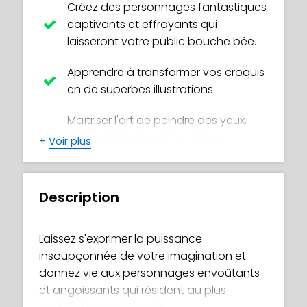
Créez des personnages fantastiques
captivants et effrayants qui
laisseront votre public bouche bée.
Apprendre à transformer vos croquis
en de superbes illustrations
Maîtriser l'art de peindre des yeux,
des nez, des bouches et des
+
Voir plus
cheveux réalistes
Découvrez des techniques de
Description
peinture professionnelles pour
donner vie aux vêtements et de faire
briller les objets en métal
Laissez s'exprimer la puissance
insoupçonnée de votre imagination et
Ajouter à vos œuvres d'art des effets
donnez vie aux personnages envoûtants
magnifiques et enchanteurs qui
et angoissants qui résident au plus
ajoutent une touche de magie