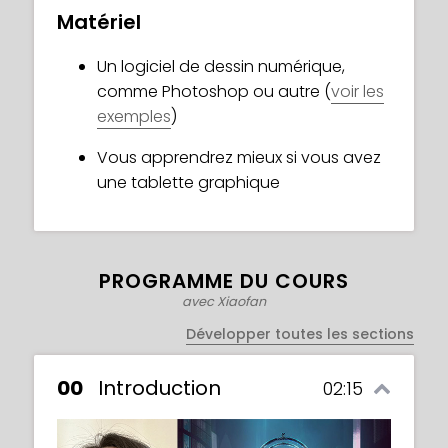
compositions équilibrées avec la
Matériel
perspective et le cadrage.
Un logiciel de dessin numérique,
Avec les compétences que vous
comme Photoshop ou autre (
voir les
acquerrez dans ce cours, elles prendront
exemples
)
vie sur votre toile et éblouiront le monde !
Vous apprendrez mieux si vous avez
Inscrivez-vous dès maintenant !
une tablette graphique
PROGRAMME DU COURS
avec Xiaofan
Développer toutes les sections
00
Introduction
02:15