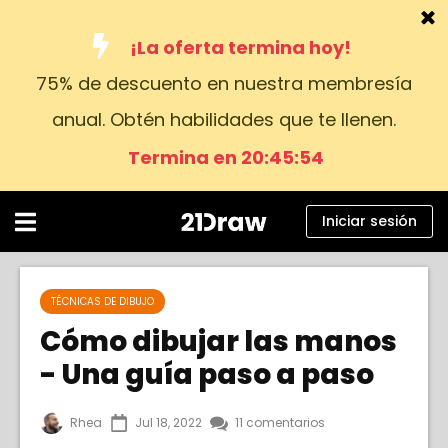
¡La oferta termina hoy!
75% de descuento en nuestra membresía
Cursos
anual. Obtén habilidades que te llenen.
Libros
Termina en 20:45:53
Artistas
Ayuda
Iniciar sesión
Blog
Sobre nosotros
TÉCNICAS DE DIBUJO
Cómo dibujar las manos
Iniciar sesión
- Una guía paso a paso
Español
Rhea
Jul 18, 2022
11 comentarios