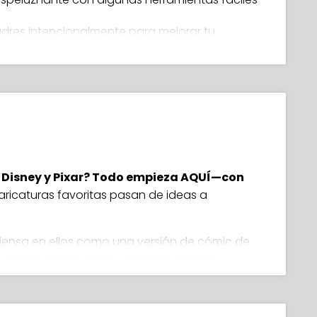
res intencionalmente para mejorar tu
 personalidad y poses dinámicas que cobren
perdician tiempo y matan tu impulso
ic en movimiento (animación básica) en
 Disney y Pixar? Todo empieza AQUÍ—con
aricaturas favoritas pasan de ideas a
 tus propios proyectos
Piensa en ellos como una versión de cómic de
para controlar la emoción y la tensión
planear todo escena por escena usando
us escenas usando sombreado y contraste
ncial y una herramienta poderosa!
 pueden hacer grandes caricaturas sin ellos!