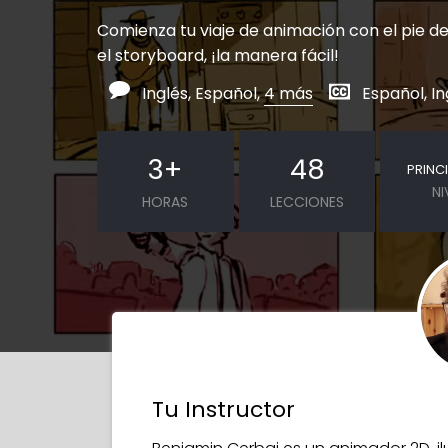
Comienza tu viaje de animación con el pie 
el storyboard, ¡la manera fácil!
Inglés, Español,
4 más
Español, In
3
+
48
PRINC
NI
HORAS
LECCIONES
Tu Instructor