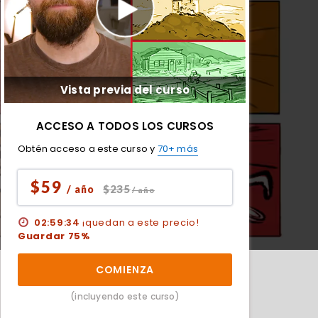
Vista previa del curso
ACCESO A TODOS LOS CURSOS
Obtén acceso a este curso y
70+ más
$59
$235
/ año
/ año
02:59:33
¡quedan a este precio!
Guardar 75%
COMIENZA
(incluyendo este curso)