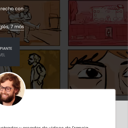
derecho con
glés,
7 más
IPIANTE
VEL