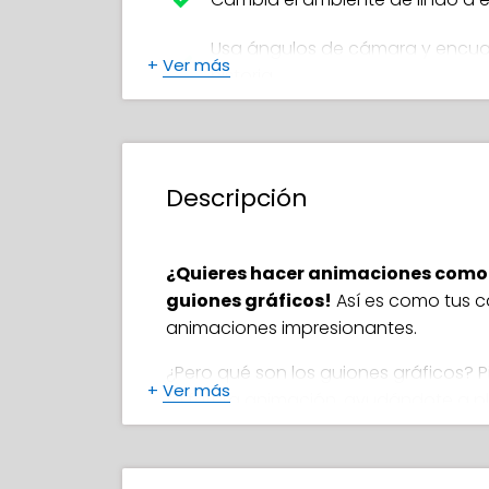
Usa ángulos de cámara y encuad
+
Ver más
historia
Crea personajes expresivos con
vida
Descripción
Evita errores de novato que des
Convierte dibujos en un animat
¿Quieres hacer animaciones como
minutos
guiones gráficos!
Así es como tus c
Aplica técnicas profesionales a
animaciones impresionantes.
¿Pero qué son los guiones gráficos? 
Emplea trucos cinematográficos 
+
Ver más
tu futura animación, ayudándote a 
Añade profundidad y drama a t
dibujos preliminares. ¡Es un paso ese
¡Los mejores animadores del mundo no