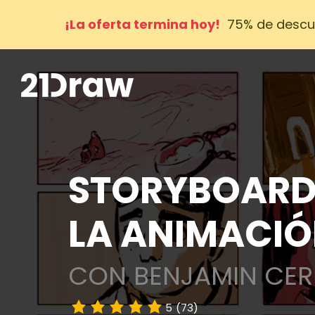
¡La oferta termina hoy!
75% de descue
STORYBOARD—
LA ANIMACI
CON BENJAMIN CER
5
(73)