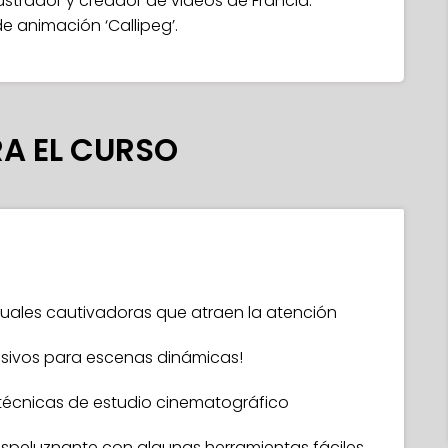
ustrador y creador de videos de Francia.
e animación ‘Callipeg’.
A EL CURSO
isuales cautivadoras que atraen la atención
sivos para escenas dinámicas!
 técnicas de estudio cinematográfico
espeluznante con algunas herramientas fáciles