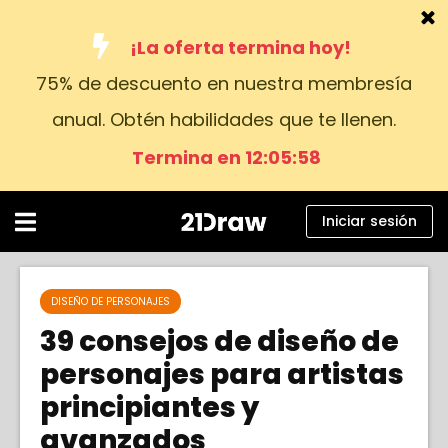
¡La oferta termina hoy!
75% de descuento en nuestra membresía
Cursos
anual. Obtén habilidades que te llenen.
Libros
Termina en 12:05:56
Artistas
Ayuda
Iniciar sesión
Blog
Sobre nosotros
DISEÑO DE PERSONAJES
39 consejos de diseño de
Iniciar sesión
personajes para artistas
principiantes y
Español
avanzados